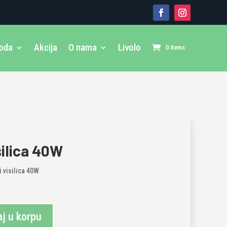
voda
Akcija
O nama
Livolo
0 Items
silica 40W
 visilica 40W
j u korpu