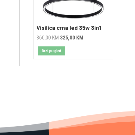
Visilica crna led 35w 3in1
Original
Current
360,00
KM
325,00
KM
ent
price
price
Brzi pregled
e
was:
is:
360,00 KM.
325,00 KM.
00 KM.