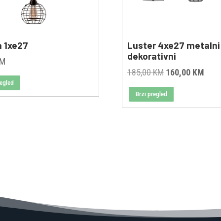
a 1xe27
Luster 4xe27 metalni
dekorativni
KM
Original
Curr
185,00
KM
160,00
KM
regled
price
pric
Brzi pregled
was:
is:
185,00 KM.
160,