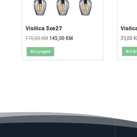
Visilica 3xe27
Visilc
Original
Current
170,00
KM
145,00
KM
35,00
price
price
Brzi p
Brzi pregled
was:
is:
170,00 KM.
145,00 KM.