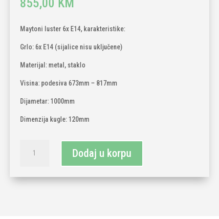
855,00
KM
Maytoni luster 6x E14, karakteristike:
Grlo: 6x E14 (sijalice nisu uključene)
Materijal: metal, staklo
Visina: podesiva 673mm – 817mm
Dijametar: 1000mm
Dimenzija kugle: 120mm
Maytoni
Dodaj u korpu
luster
6x
E14
količina