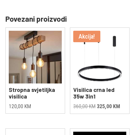
Povezani proizvodi
Akcija!
Stropna svjetiljka
Visilica crna led
visilica
35w 3in1
Original
Curren
120,00
KM
360,00
KM
325,00
KM
price
price
was:
is:
360,00 KM.
325,00