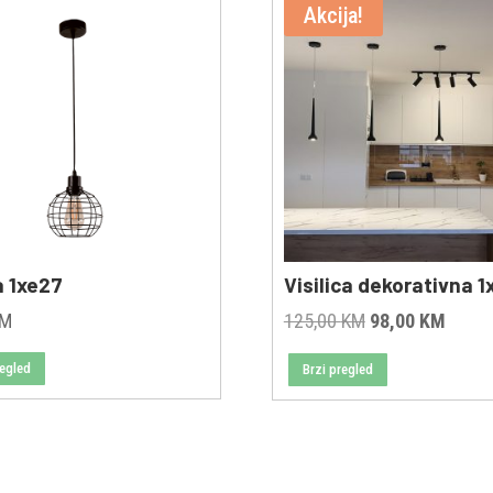
Akcija!
a 1xe27
Visilica dekorativna 
Original
Curre
KM
125,00
KM
98,00
KM
price
price
regled
Brzi pregled
was:
is:
125,00 KM.
98,00