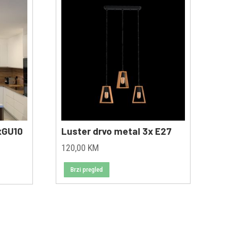
1xGU10
Luster drvo metal 3x E27
nt
120,00
KM
Brzi pregled
 KM.