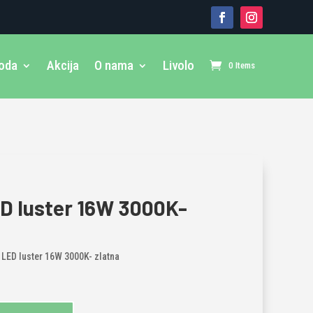
voda
Akcija
O nama
Livolo
0 Items
D luster 16W 3000K-
 LED luster 16W 3000K- zlatna