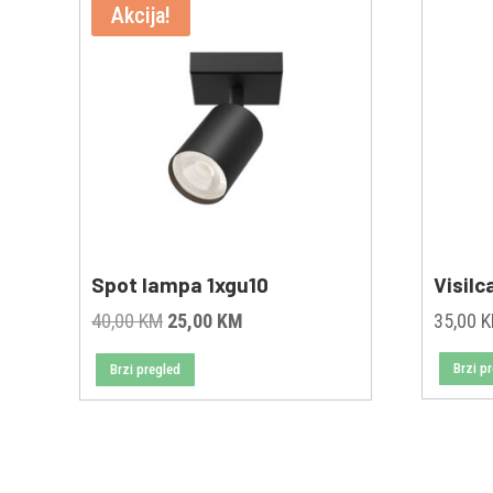
Akcija!
Spot lampa 1xgu10
Visilc
Original
Current
40,00
KM
25,00
KM
35,00
price
price
Brzi p
Brzi pregled
was:
is:
40,00 KM.
25,00 KM.