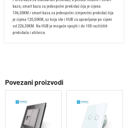
baze, smart baza za jednopolni prekidač čija je cijena
106,50KM i smart baza za jednopolni izmjenični prekidač čija
je cijena 120,50KM, uz koju ide i HUB za upravljanje po cijeni
od 226,50KM. Na HUB je moguće spojiti i do 100 različitih
prekidača i utičnica.
Povezani proizvodi