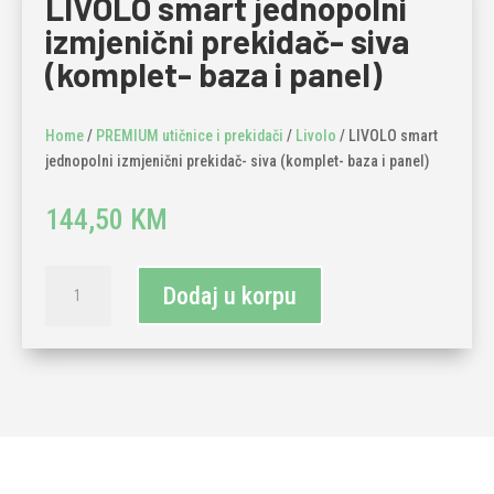
LIVOLO smart jednopolni
izmjenični prekidač- siva
(komplet- baza i panel)
Home
/
PREMIUM utičnice i prekidači
/
Livolo
/ LIVOLO smart
jednopolni izmjenični prekidač- siva (komplet- baza i panel)
144,50
KM
LIVOLO
Dodaj u korpu
smart
jednopolni
izmjenični
prekidač-
siva
(komplet-
baza
i