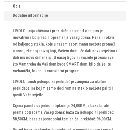
panel)
Opis
količina
Dodatne informacije
LIVOLO linija utičnica i prekidača sa smart opcijom je
inovativni i bolji način opremanja Vašeg doma. Paneli i okviri
od kaljenog stakla, koje u našem asortimanu možete pronaći
u crnoj, zlatnoj i sivoj boji, Vašem domu će dati novu svježinu i
dati mu novu dimenziju. U našoj trgovini možete pronaći sve
što Vam treba da Vaš dom bude SMART dom, bilo da želite
mehanički, touch ili modularni program.
LIVOLO touch jednopolni prekidač je zamjena za obične
prekidače, sa kojim samo dodirom na staklo možete paliti i
gasiti Vaše svjetlo.
Cijena panela sa jednom tipkom je 24,00KM, a bazu birate
prema potrebama Vašeg doma: baza za jednopolni prekidač:
58,50KM; baza za jednopolni izmjenični prekidač: 96,00KM.
Pored baza za standardni prekidač, u ponudi imamo i smart