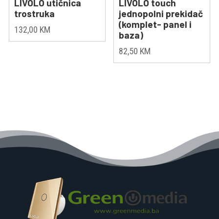
LIVOLO utičnica
LIVOLO touch
trostruka
jednopolni prekidač
(komplet- panel i
132,00
KM
baza)
82,50
KM