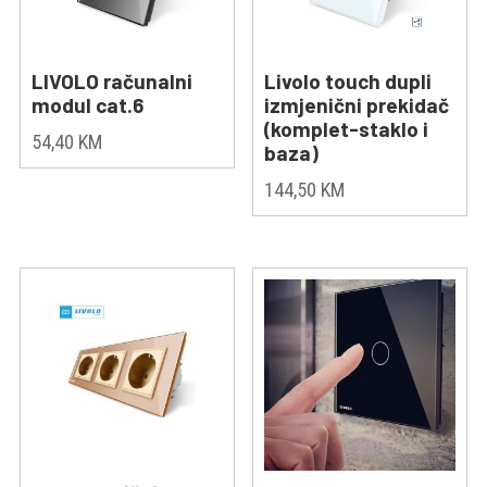
LIVOLO računalni
Livolo touch dupli
modul cat.6
izmjenični prekidač
(komplet-staklo i
54,40
KM
baza)
144,50
KM