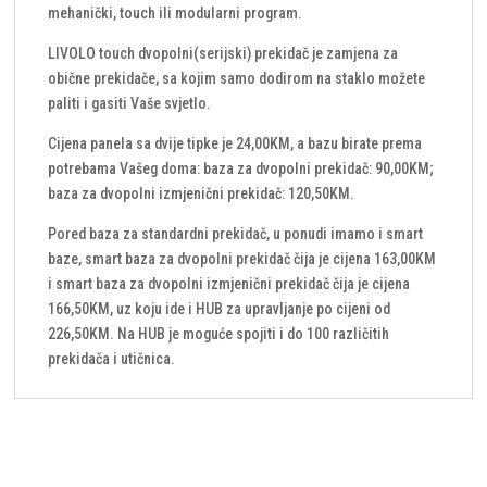
mehanički, touch ili modularni program.
LIVOLO touch dvopolni(serijski) prekidač je zamjena za
obične prekidače, sa kojim samo dodirom na staklo možete
paliti i gasiti Vaše svjetlo.
Cijena panela sa dvije tipke je 24,00KM, a bazu birate prema
potrebama Vašeg doma: baza za dvopolni prekidač: 90,00KM;
baza za dvopolni izmjenični prekidač: 120,50KM.
Pored baza za standardni prekidač, u ponudi imamo i smart
baze, smart baza za dvopolni prekidač čija je cijena 163,00KM
i smart baza za dvopolni izmjenični prekidač čija je cijena
166,50KM, uz koju ide i HUB za upravljanje po cijeni od
226,50KM. Na HUB je moguće spojiti i do 100 različitih
prekidača i utičnica.