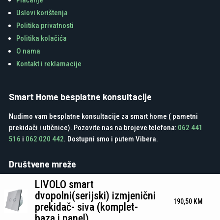
Plaćanje
Uslovi korištenja
Politika privatnosti
Politika kolačića
O nama
Kontakt i reklamacije
Smart Home besplatne konsultacije
Nudimo vam besplatne konsultacije za smart home ( pametni
prekidači i utičnice). Pozovite nas na brojeve telefona:
062 441
516
i
062 020 442
. Dostupni smo i putem Vibera.
Društvene mreže
LIVOLO smart
dvopolni(serijski) izmjenični
190,50
KM
prekidač- siva (komplet-
baza i panel)