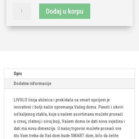
LIVOLO
Dodaj u korpu
smart
dvopolni(serijski)
izmjenični
prekidač-
siva
(komplet-
baza
i
panel)
Opis
količina
Dodatne informacije
LIVOLO linija utičnica i prekidača sa smart opcijom je
inovativni i bolji način opremanja Vašeg doma. Paneli i okviri
od kaljenog stakla, koje u našem asortimanu možete pronaći
u crnoj, zlatnoj i sivoj boji, Vašem domu će dati novu svježinu i
dati mu novu dimenziju. U našoj trgovini možete pronaći sve
što Vam treba da Vaš dom bude SMART dom, bilo da želite