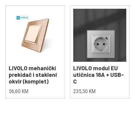
LIVOLO mehanički
LIVOLO modul EU
prekidač i stakleni
utičnica 16A + USB-
okvir (komplet)
C
56,60
KM
235,50
KM