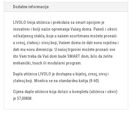
Dodatne informacije
LIVOLO linija utičnica i prekidača sa smart opcijom je
inovativni i bolji način opremanja Vašeg doma. Paneli i okviri
od kaljenog stakla, koje u našem asortimanu možete pronaći
u crnoj, zlatnoj i sivoj boji, Vašem domu će dati novu svježinu i
dati mu novu dimenziju. U našoj trgovini možete pronaći sve
što Vam treba da Vaš dom bude SMART dom, bilo da želite
mehanički, touch ili modularni program.
Dupla utičnica LIVOLO je dostupna u bijeloj, crnoj, sivoj i
zlatnoj boji. Montira se na standardnu kutiju (fi 60).
Cijena duple utičnice koja dolazi u kompletu (utičnica i okvir)
je 57,00KM.