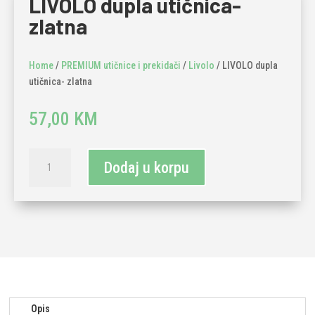
LIVOLO dupla utičnica-
zlatna
Home
/
PREMIUM utičnice i prekidači
/
Livolo
/ LIVOLO dupla
utičnica- zlatna
57,00
KM
LIVOLO
Dodaj u korpu
dupla
utičnica-
zlatna
količina
Opis