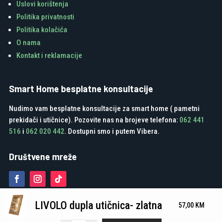
Uslovi korištenja
Politika privatnosti
Politika kolačića
O nama
Kontakt i reklamacije
Smart Home besplatne konsultacije
Nudimo vam besplatne konsultacije za smart home ( pametni
prekidači i utičnice). Pozovite nas na brojeve telefona:
062 441
516
i
062 020 442
. Dostupni smo i putem Vibera.
Društvene mreže
LIVOLO dupla utičnica- zlatna
57,00
KM