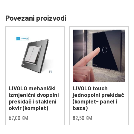
Povezani proizvodi
LIVOLO mehanički
LIVOLO touch
izmjenični dvopolni
jednopolni prekidač
prekidač i stakleni
(komplet- panel i
okvir (komplet)
baza)
67,00
KM
82,50
KM