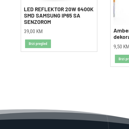
LED REFLEKTOR 20W 6400K
SMD SAMSUNG IP65 SA
SENZOROM
Amber 
39,00
KM
dekor
Brzi pregled
9,50
K
Brzi p