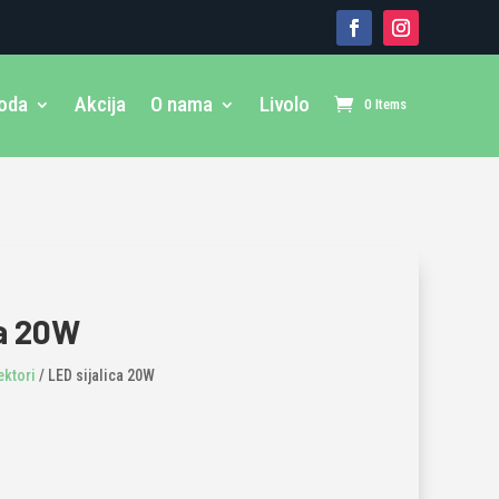
voda
Akcija
O nama
Livolo
0 Items
ca 20W
lektori
/ LED sijalica 20W