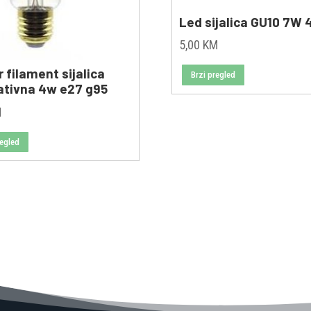
Led sijalica GU10 7W
5,00
KM
filament sijalica
Brzi pregled
ativna 4w e27 g95
M
regled