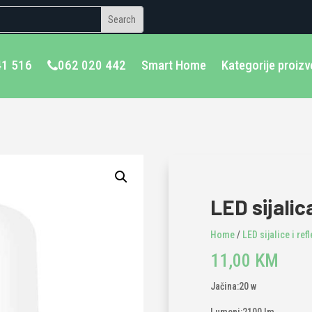
41 516
062 020 442
Smart Home
Kategorije proiz
LED sijali
Home
/
LED sijalice i ref
11,00
KM
Jačina:20 w