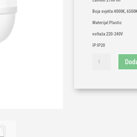
Lumeni:2100 lm
Boja svjetla:4000K, 6500
Materijal:Plastic
voltaža:220-240V
IP:IP20
LED
Doda
sijalica
20W
količina