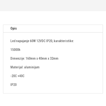
količina
Opis
Led napajanje 60W 12VDC IP20, karakteristike:
15000h
Dimenzije: 160mm x 40mm x 32mm
Materijal: aluminijum
-20C +40C
IP20