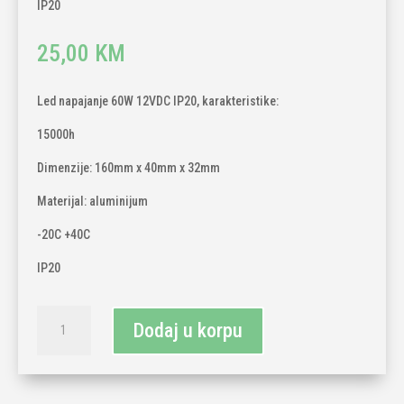
IP20
25,00
KM
Led napajanje 60W 12VDC IP20, karakteristike:
15000h
Dimenzije: 160mm x 40mm x 32mm
Materijal: aluminijum
-20C +40C
IP20
Led
Dodaj u korpu
napajanje
60W
12VDC
IP20