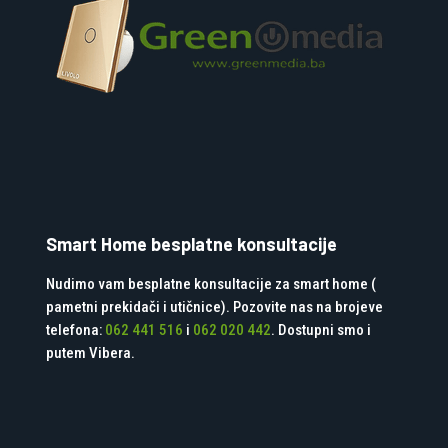
Smart Home besplatne konsultacije
Nudimo vam besplatne konsultacije za smart home (
pametni prekidači i utičnice). Pozovite nas na brojeve
telefona:
062 441 516
i
062 020 442
. Dostupni smo i
putem Vibera.