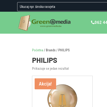
062 4
Početna
/ Brands / PHILIPS
PHILIPS
Prikazuje se jedan rezultat
Akcija!